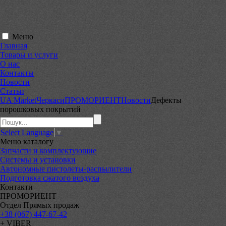
Меню
Главная
Товары и услуги
О нас
Контакты
Новости
Статьи
UA Market
Черкаси
ПРОМОРИЕНТ
Новости
Дефекты
порошковых покрытий
Select Language
▼
Меню
каталогу
Запчасти и комплектующие
Системы и установки
Автономные пистолеты-распылители
Подготовка сжатого воздуха
Контакти
ПРОМОРИЕНТ
Отдел Прямых продаж
+38 (067) 447-67-42
+ VIBER