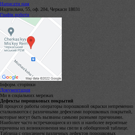
Написати нам
Надпильна, 55, оф. 204, Черкаси 18031
Графік роботи
Інформ. сторінки
Документация
Ми в соціальних мережах
Дефекты порошковых покрытий
В процессе работы операторы порошковой окраски непременно
сталкиваются с различными дефектами порошковых покрытий,
которые могут быть вызваны самыми разными причинами.
Наиболее часто встречающиеся из них и наиболее вероятные
причины их возникновения мы свели в обобщенной таблице.
Таблица с описанием различных дефектов порошковых