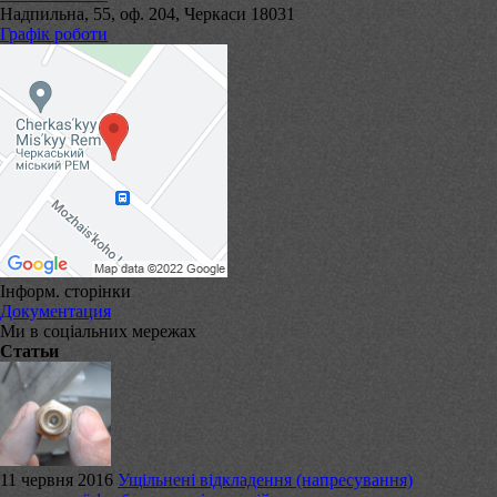
Надпильна, 55, оф. 204, Черкаси 18031
Графік роботи
Інформ. сторінки
Документация
Ми в соціальних мережах
Статьи
11 червня 2016
Ущільнені відкладення (напресування)