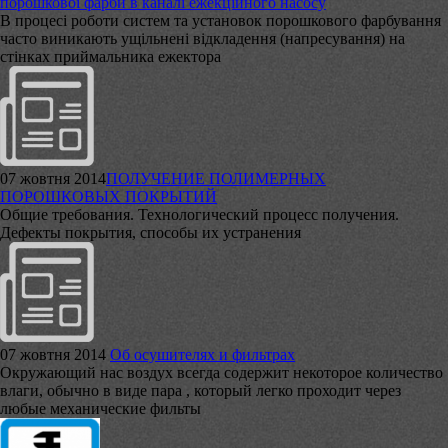
порошкової фарби в каналі ежекційного насосу
В процесі роботи систем та установок порошкового фарбування
часто виникають ущільнені відкладення (напресування) на
стінках приймальника ежектора
07 жовтня 2014
​ПОЛУЧЕНИЕ ПОЛИМЕРНЫХ
ПОРОШКОВЫХ ПОКРЫТИЙ
Общие требования. Технологический процесс получения.
Дефекты покрытия, способы их устранения
07 жовтня 2014
Об осушителях и фильтрах
Окружающий нас воздух всегда содержит некоторое количество
влаги, обычно в виде пара , который легко проходит через
любые механические фильты