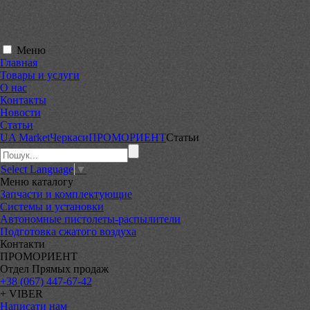
Меню
Главная
Товары и услуги
О нас
Контакты
Новости
Статьи
UA Market
Черкаси
ПРОМОРИЕНТ
Статьи
Select Language
▼
Меню
каталогу
Запчасти и комплектующие
Системы и установки
Автономные пистолеты-распылители
Подготовка сжатого воздуха
Контакти
ПРОМОРИЕНТ
Отдел Прямых продаж
+38 (067) 447-67-42
+ VIBER
Написати нам