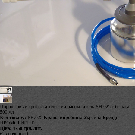
Порошковый трибостатический распылитель УН.025 с бачком
500 мл
Код товару:
УН.025
Країна виробник:
Украина
Бренд:
ПРОМОРИЕНТ
Ціна:
4750 грн.
/шт.
Є в наявності