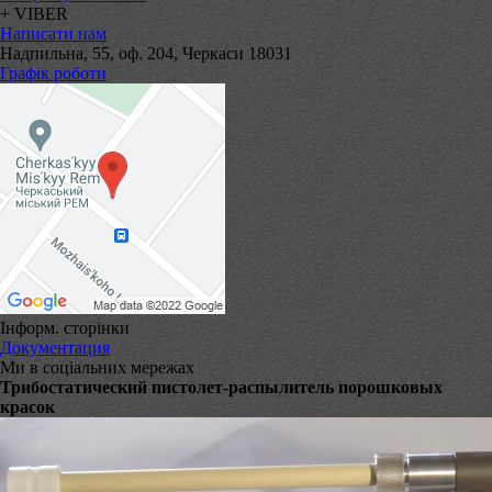
+ VIBER
Написати нам
Надпильна, 55, оф. 204, Черкаси 18031
Графік роботи
Інформ. сторінки
Документация
Ми в соціальних мережах
Трибостатический пистолет-распылитель порошковых
красок