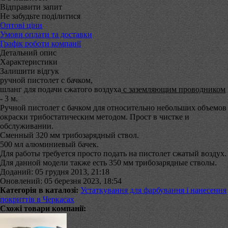
Відправити запит
Не забудьте поділитися
Оптові ціни
Умови оплати та доставки
Графік роботи компанії
Детальний опис
Характеристики
Залишити відгук
ручной пистолет с бачком,
шланг для подачи сжатого воздуха
с заземляющим проводником
- 3 м.
Ручной пистолет с бачком для относительно небольших объемов
окраски трибостатическим методом. Прост в чистке и
обслуживании.
Сменный 320 мм трибозарядный ствол.
500 мл алюминиевый бачек.
Для работы требуется просто подать на пистолет сжатый воздух.
Для данной модели также есть 350 мм трибозарядные стволы.
Доданий: 05 грудня 2013, 21:18
Оновлений: 05 березня 2023, 18:54
Категорія в каталозі:
Устаткування для фарбування і нанесення
покриттів в Черкасах
Схожі товари компанії: