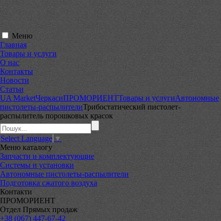
Меню
Главная
Товары и услуги
О нас
Контакты
Новости
Статьи
UA Market
Черкаси
ПРОМОРИЕНТ
Товары и услуги
Автономные
пистолеты-распылители
Трибостатический пистолет-
распылитель порошковых красок
Select Language
▼
Меню
каталогу
Запчасти и комплектующие
Системы и установки
Автономные пистолеты-распылители
Подготовка сжатого воздуха
Контакти
ПРОМОРИЕНТ
Отдел Прямых продаж
+38 (067) 447-67-42